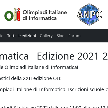
te
Tutte le edizioni
Gallery
Blog
Forum
rmatica - Edizione 2021-
e Olimpiadi Italiane di Informatica!
astici della XXII edizione OII:
mpiadi Italiane di Informatica. Iscrizioni scuole
artedì 8 febbraio 2022 dalle ore 11:00 alle ore 12: