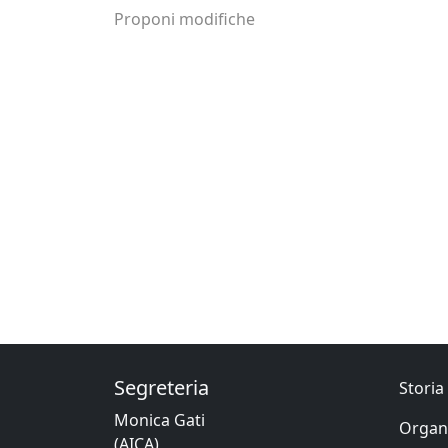
Proponi modifiche
Segreteria
Storia 
Monica Gati
Organ
(AICA)