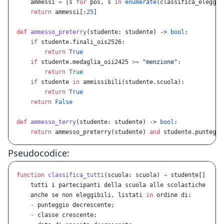
    ammessi 
=
 [s 
for
 pos, s 
in
 enumerate
(classifica_eleggib
    return
 ammessi[:
25
]
def
 ammesso_preterry
(studente: studente) -> 
bool
:
    if
 studente.finali_ois2526:
        return
 True
    if
 studente.medaglia_oii2425 
>=
 "menzione"
:
        return
 True
    if
 studente 
in
 ammissibili(studente.scuola):
        return
 True
    return
 False
def
 ammesso_terry
(studente: studente) -> 
bool
:
    return
 ammesso_preterry(studente) 
and
 studente.punteggi
Pseudocodice:
function
 classifica_tutti
(scuola: scuola) 
→
 studente[]
    tutti i partecipanti della scuola alle scolastiche
    anche se non eleggibili, listati 
in
 ordine di:
    -
 punteggio decrescente;
    -
 classe crescente;