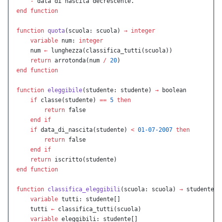
    -
 data di nascita decrescente.
end
 function
function
 quota
(scuola: scuola) 
→
 integer
    variable
 num: 
integer
    num 
←
 lunghezza(classifica_tutti(scuola))
    return
 arrotonda(num 
/
 20
)
end
 function
function
 eleggibile
(studente: studente) 
→
 boolean
    if
 classe(studente) 
==
 5
 then
        return
 false
    end
 if
    if
 data_di_nascita(studente) 
<
 01-07-2007
 then
        return
 false
    end
 if
    return
 iscritto(studente)
end
 function
function
 classifica_eleggibili
(scuola: scuola) 
→
 studente[]
    variable
 tutti: studente[]
    tutti 
←
 classifica_tutti(scuola)
    variable
 eleggibili: studente[]