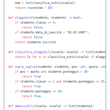
    num 
=
 len
(classifica_tutti(scuola))
    return
 round
(num 
/
 20
)
def
 eleggibile
(studente: studente) -> 
bool
:
    if
 studente.classe 
==
 5
:
        return
 False
    if
 studente.data_di_nascita 
<
 "01-07-2007"
:
        return
 False
    return
 studente.iscritto
def
 classifica_eleggibili
(scuola: scuola) -> list[studente]
    return
 [s 
for
 s 
in
 classifica_tutti(scuola) 
if
 eleggibi
def
 sopra_soglia
(studente: studente, pos: 
int
, quota: 
int
) 
    if
 pos 
<
 quota 
and
 studente.punteggio 
>
 20
:
        return
 True
    if
 studente.classe 
<=
 2
 and
 studente.punteggio 
>=
 55
:
        return
 True
    if
 studente.punteggio 
>=
 65
:
        return
 True
def
 ammissibili
(scuola: scuola) -> list[studente]: