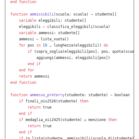
end
 function
function
 ammissibili
(scuola: scuola) 
→
 studente[]
    variable
 eleggibili: studente[]
    eleggibili 
←
 classifica_eleggibili(scuola)
    variable
 ammessi: studente[]
    ammessi 
←
 lista_vuota()
    for
 pos 
in
 [
0
 …
 lunghezza(eleggibili)) 
do
        if
 (sopra_soglia(eleggibili[pos], pos, quota(scuola
            aggiungi(ammessi, eleggibili[pos])
        end
 if
    end
 for
    return
 ammessi
end
 function
function
 ammesso_preterry
(studente: studente) 
→
 boolean
    if
 finali_ois2526(studente) 
then
        return
 true
    end
 if
    if
 medaglia_oii2425(studente) 
≥
 menzione 
then
        return
 true
    end
 if
    if
 in_lista(studente, ammissibili(scuola_di(studente)))