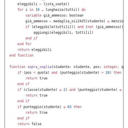
    eleggibili 
←
 lista_vuota()
    for
 i 
in
 [
0
 …
 lunghezza(tutti)) 
do
        variable
 già_ammesso: boolean
        già_ammesso 
←
 medaglia_oii2425(studente) 
≥
 menzione
        if
 (eleggibile(tutti[i])) 
and
 (
not
 (già_ammesso)) 
t
            aggiungi(eleggibili, tutti[i])
        end
 if
    end
 for
    return
 eleggibili
end
 function
function
 sopra_soglia
(studente: studente, pos: 
integer
, quo
    if
 (pos 
<
 quota) 
and
 (punteggio(studente) 
>
 20
) 
then
        return
 true
    end
 if
    if
 (classe(studente) 
≤
 2
) 
and
 (punteggio(studente) 
≥
 55
        return
 true
    end
 if
    if
 punteggio(studente) 
≥
 65
 then
        return
 true
    end
 if
    return
 false