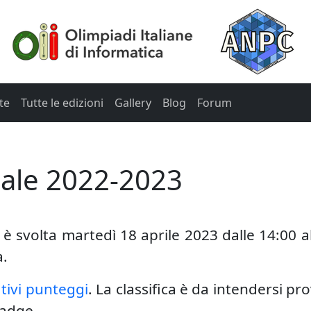
te
Tutte le edizioni
Gallery
Blog
Forum
riale 2022-2023
si è svolta martedì 18 aprile 2023 dalle 14:00
a.
ativi punteggi
. La classifica è da intendersi pr
Badge.